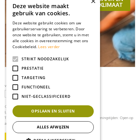
×
VOOR EEN GEZONDER BINNENKLIMAAT
Deze website maakt
gebruik van cookies.
Deze website gebruikt cookies om uw
gebruikerservaring te verbeteren. Door
onze website te gebruiken, stemt u in met
alle cookies in overeenstemming met ons
Cookiebeleid.
Lees verder
STRIKT NOODZAKELIJK
PRESTATIE
TARGETING
volg ons op social media
FUNCTIONEEL
NIET-GECLASSIFICEERD
CONTACT
OPSLAAN EN SLUITEN
Loodijk 24
1243 JB 's Graveland
Telefoonnummer:
035 - 64 22 708
contact@mflorshop.nl
Openingstijden:
Open op
afspraak
ALLES AFWIJZEN