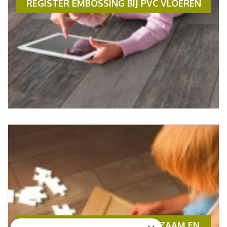
REGISTER EMBOSSING BIJ PVC VLOEREN
PVC VLOEREN ZIJN OOK DUURZAAM EN