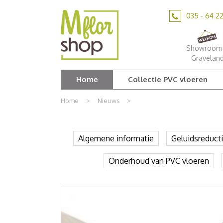
Ga
naar
035 - 64 2
content
Showroom 
Gravelan
Home
Collectie PVC vloeren
Home
>
Nieuws
>
Algemene informatie
Geluidsreduct
Onderhoud van PVC vloeren