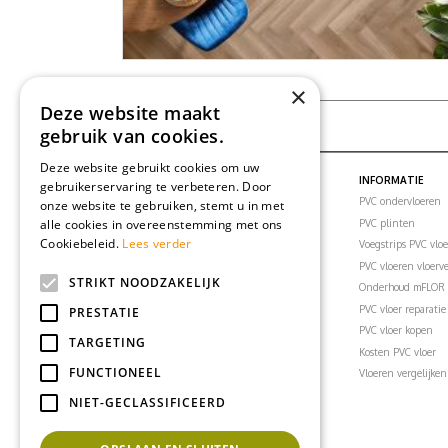
×
Deze website maakt
gebruik van cookies.
Deze website gebruikt cookies om uw
PVC VLOEREN
INFORMATIE
gebruikerservaring te verbeteren. Door
PVC vloeren
PVC ondervloeren
onze website te gebruiken, stemt u in met
alle cookies in overeenstemming met ons
PVC visgraatvloer
PVC plinten
Cookiebeleid.
Lees verder
PVC klikvloeren
Voegstrips PVC vlo
PVC vloertegels
PVC vloeren vloer
STRIKT NOODZAKELIJK
PVC vloer woonkamer
Onderhoud mFLOR 
PVC vloer slaapkamer
PVC vloer reparatie
PRESTATIE
PVC vloer badkamer
PVC vloer kopen
TARGETING
PVC vloer keuken
Kosten PVC vloer
FUNCTIONEEL
PVC vloer kantoor
Vloeren vergelijken
PVC vloeren inspiratie
NIET-GECLASSIFICEERD