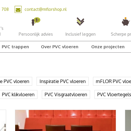
2 708
contact@mflorshop.nl
's
d
Persoonlijk advies
Inclusief leggen
Scherpe pr
PVC trappen
Over PVC vloeren
Onze projecten
ie PVC vloeren
Inspiratie PVC vloeren
mFLOR PVC vloe
PVC klikvloeren
PVC Visgraatvloeren
PVC Vloertegel