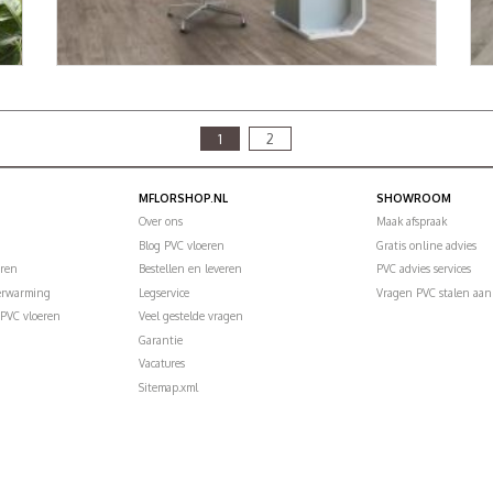
1
2
MFLORSHOP.NL
SHOWROOM
Over ons
Maak afspraak
Blog PVC vloeren
Gratis online advies
eren
Bestellen en leveren
PVC advies services
verwarming
Legservice
Vragen PVC stalen aan
PVC vloeren
Veel gestelde vragen
Garantie
Vacatures
Sitemap.xml