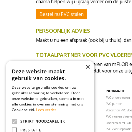
daarna helpen wij u graag verder om de juiste
Bestel nu PVC stalen
PERSOONLIJK ADVIES
Maakt u nu een afspraak (ook bij u thuis), dan
TOTAALPARTNER VOOR PVC VLOERE
mFLORshop levert PVC vloeren van mFLOR en 
×
Deze website maakt
totaalprijs per m2. En dat geldt voor onze uit
gebruik van cookies.
Deze website gebruikt cookies om uw
PVC VLOEREN
INFORMATIE
gebruikerservaring te verbeteren. Door
PVC vloeren
PVC ondervloeren
onze website te gebruiken, stemt u in met
alle cookies in overeenstemming met ons
PVC visgraatvloer
PVC plinten
Cookiebeleid.
Lees verder
PVC klikvloeren
Voegstrips PVC vlo
PVC vloertegels
PVC vloeren vloer
STRIKT NOODZAKELIJK
PVC vloer woonkamer
Onderhoud mFLOR 
PVC vloer slaapkamer
PVC vloer reparatie
PRESTATIE