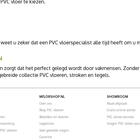
 PVC vloer te kiezen.
 weet u zeker dat een PVC vloerspecialist alle tijd heeft om u 
N
zorgt dat het perfect gelegd wordt door vakmensen. Zonder z
gebreide collectie PVC vloeren, stroken en tegels.
MFLORSHOP.NL
SHOWROOM
Over ons
Maak afspraak
Blog PVC vloeren
Gratis online advies
eren
Bestellen en leveren
PVC advies services
verwarming
Legservice
Vragen PVC stalen aan
PVC vloeren
Veel gestelde vragen
Garantie