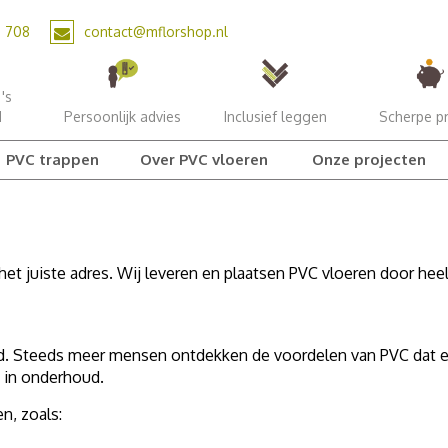
2 708
contact@mflorshop.nl
's
d
Persoonlijk advies
Inclusief leggen
Scherpe pr
PVC trappen
Over PVC vloeren
Onze projecten
t juiste adres. Wij leveren en plaatsen PVC vloeren door hee
ijd. Steeds meer mensen ontdekken de voordelen van PVC dat er
is in onderhoud.
, zoals: