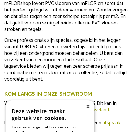
mFLORshop levert PVC vloeren van mFLOR en zorgt dat
het perfect gelegd wordt door vakmensen. Zonder zorgen
en dat alles tegen een zeer scherpe totaalprijs per m2. En
dat geldt voor onze uitgebreide collectie PVC vloeren,
stroken en tegels.
Onze professionals zijn speciaal opgeleid in het leggen
van mFLOR PVC vloeren en weten bijvoorbeeld precies
hoe zij een ondergrond moeten behandelen. U bent dan
verzekerd van een mooi en glad resultaat. Onze
legservice bieden wij tegen een zeer scherpe prijs aan in
combinatie met een vloer uit onze collectie, zodat u altijd
voordelig uit bent.
KOM LANGS IN ONZE SHOWROOM
Wilt u de PVC vloeren in het groot ervaren? Dit kan in
×
ons
PVC vloeren inspiratiecentrum in 's Graveland
.
Deze website maakt
gebruik van cookies.
Plan een bezoekje aan ons of maak direct een
afspraak
.
Deze website gebruikt cookies om uw