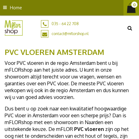
G
Home
a
n
a
035 - 64 22 708
a
contact@mflorshop.nl
r
c
PVC VLOEREN AMSTERDAM
o
n
Voor PVC vloeren in de regio Amsterdam bent u bij
t
mFLORshop aan het juiste adres. U kunt in onze
e
showroom altijd terecht voor uw vragen, wensen en
n
garanties over een PVC vloer. De meeste PVC vloeren
t
verkopen wij ook in de regio Amsterdam en dus kunnen
wij u van goed advies voorzien.
Dus bent u op zoek naar een kwalitatief hoogwaardige
PVC vloer in Amsterdam voor een scherpe prijs? Dan is
mFLORshop met een showroom in Naarden een
uitstekende keuze. De mFLOR
PVC vloeren
zijn op het
oog niet te onderscheiden van echt hout of tegels, zijn