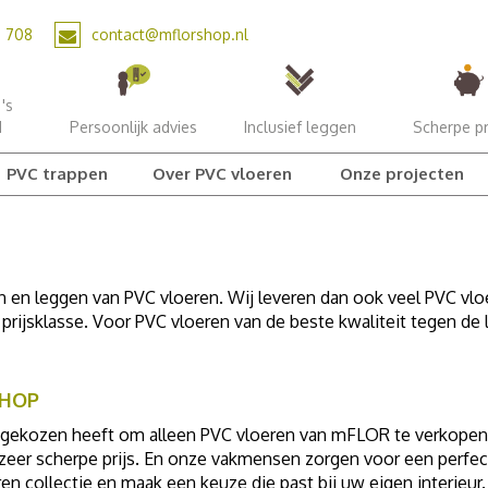
2 708
contact@mflorshop.nl
's
d
Persoonlijk advies
Inclusief leggen
Scherpe pr
PVC trappen
Over PVC vloeren
Onze projecten
en en leggen van PVC vloeren. Wij leveren dan ook veel PVC v
en prijsklasse. Voor PVC vloeren van de beste kwaliteit tegen de 
SHOP
 gekozen heeft om alleen PVC vloeren van mFLOR te verkopen. 
eer scherpe prijs. En onze vakmensen zorgen voor een perfect 
n collectie en maak een keuze die past bij uw eigen interieur.