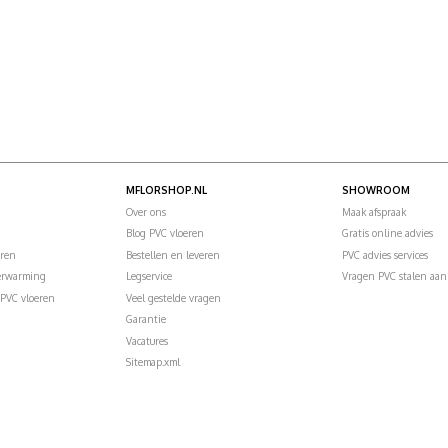
MFLORSHOP.NL
SHOWROOM
Over ons
Maak afspraak
Blog PVC vloeren
Gratis online advies
eren
Bestellen en leveren
PVC advies services
verwarming
Legservice
Vragen PVC stalen aan
PVC vloeren
Veel gestelde vragen
Garantie
Vacatures
Sitemap.xml