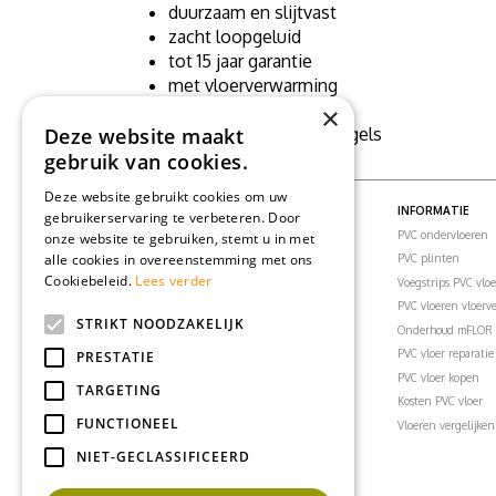
duurzaam en slijtvast
zacht loopgeluid
tot 15 jaar garantie
met vloerverwarming
waterbestendig
×
Deze website maakt
zowel in stroken als tegels
gebruik van cookies.
Deze website gebruikt cookies om uw
PVC VLOEREN
INFORMATIE
gebruikerservaring te verbeteren. Door
PVC vloeren
PVC ondervloeren
onze website te gebruiken, stemt u in met
alle cookies in overeenstemming met ons
PVC visgraatvloer
PVC plinten
Cookiebeleid.
Lees verder
PVC klikvloeren
Voegstrips PVC vlo
PVC vloertegels
PVC vloeren vloer
STRIKT NOODZAKELIJK
PVC vloer woonkamer
Onderhoud mFLOR 
PVC vloer slaapkamer
PVC vloer reparatie
PRESTATIE
PVC vloer badkamer
PVC vloer kopen
TARGETING
PVC vloer keuken
Kosten PVC vloer
FUNCTIONEEL
PVC vloer kantoor
Vloeren vergelijken
PVC vloeren inspiratie
NIET-GECLASSIFICEERD