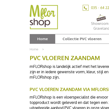
Ga
naar
035 - 64 2
content
Showroom 
Gravelan
Home
Collectie PVC vloeren
Home
>
PVC VLOEREN ZAANDAM
mFLORshop is landelijk actief met het lever
zijn er in iedere gewenste vorm, kleur, stijl 
mFLORshop zijn.
PVC VLOEREN ZAANDAM VIA MFLOR
mFLORshop is een vloerspecialist die ervoor
topproduct wordt geleverd en dat tegen een z
uitgebreide aanbod PVC vloeren in onze vloere