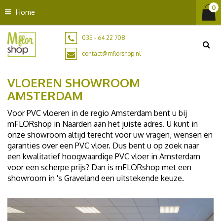
G
Home
a
n
a
035 - 64 22 708
a
contact@mflorshop.nl
r
c
VLOEREN SHOWROOM
o
n
AMSTERDAM
t
Voor PVC vloeren in de regio Amsterdam bent u bij
e
mFLORshop in Naarden aan het juiste adres. U kunt in
n
onze showroom altijd terecht voor uw vragen, wensen en
t
garanties over een PVC vloer. Dus bent u op zoek naar
een kwalitatief hoogwaardige PVC vloer in Amsterdam
voor een scherpe prijs? Dan is mFLORshop met een
showroom in 's Graveland een uitstekende keuze.