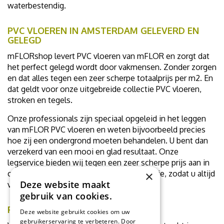
waterbestendig.
PVC VLOEREN IN AMSTERDAM GELEVERD EN
GELEGD
mFLORshop levert PVC vloeren van mFLOR en zorgt dat
het perfect gelegd wordt door vakmensen. Zonder zorgen
en dat alles tegen een zeer scherpe totaalprijs per m2. En
dat geldt voor onze uitgebreide collectie PVC vloeren,
stroken en tegels.
Onze professionals zijn speciaal opgeleid in het leggen
van mFLOR PVC vloeren en weten bijvoorbeeld precies
hoe zij een ondergrond moeten behandelen. U bent dan
verzekerd van een mooi en glad resultaat. Onze
legservice bieden wij tegen een zeer scherpe prijs aan in
×
combinatie met een vloer uit onze collectie, zodat u altijd
Deze website maakt
voordelig uit bent.
gebruik van cookies.
PVC STALENSERVICE
Deze website gebruikt cookies om uw
gebruikerservaring te verbeteren. Door