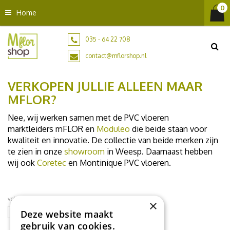
G
Home
a
n
a
035 - 64 22 708
a
contact@mflorshop.nl
r
c
VERKOPEN JULLIE ALLEEN MAAR
o
n
MFLOR?
t
Nee, wij werken samen met de PVC vloeren
e
marktleiders mFLOR en
Moduleo
die beide staan voor
n
kwaliteit en innovatie. De collectie van beide merken zijn
t
te zien in onze
showroom
in Weesp. Daarnaast hebben
wij ook
Coretec
en Montinique PVC vloeren.
volg ons op social media
×
Deze website maakt
gebruik van cookies.