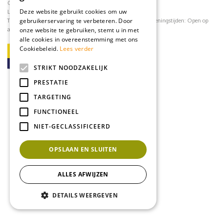
CONTACT
Deze website gebruikt cookies om uw
Loodijk 24
1243 JB 's Graveland
gebruikerservaring te verbeteren. Door
Telefoonnummer:
035 - 64 22 708
contact@mflorshop.nl
Openingstijden:
Open op
afspraak
onze website te gebruiken, stemt u in met
alle cookies in overeenstemming met ons
Cookiebeleid.
Lees verder
STRIKT NOODZAKELIJK
PRESTATIE
TARGETING
FUNCTIONEEL
NIET-GECLASSIFICEERD
OPSLAAN EN SLUITEN
ALLES AFWIJZEN
DETAILS WEERGEVEN