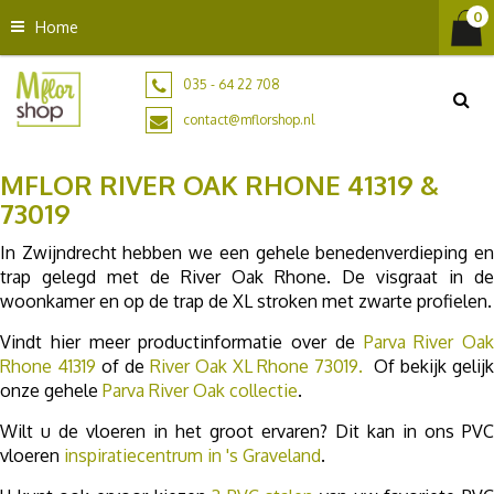
G
Home
a
n
a
035 - 64 22 708
a
contact@mflorshop.nl
r
c
MFLOR RIVER OAK RHONE 41319 &
o
n
73019
t
In Zwijndrecht hebben we een gehele benedenverdieping en
e
trap gelegd met de River Oak Rhone. De visgraat in de
n
woonkamer en op de trap de XL stroken met zwarte profielen.
t
Vindt hier meer productinformatie over de
Parva River Oak
Rhone 41319
of de
River Oak XL Rhone 73019.
Of bekijk gelij
onze gehele
Parva River Oak collectie
.
Wilt u de vloeren in het groot ervaren? Dit kan in ons PVC
vloeren
inspiratiecentrum in 's Graveland
.