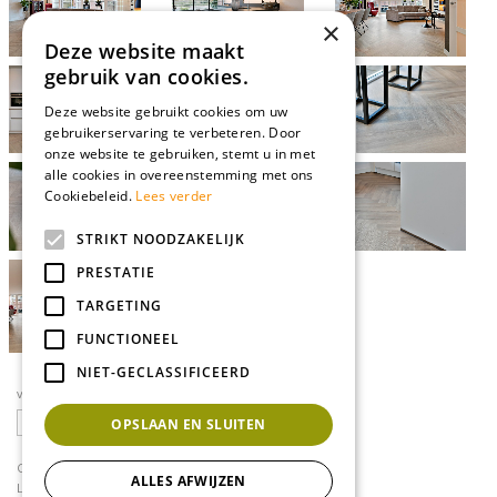
×
Deze website maakt
gebruik van cookies.
Deze website gebruikt cookies om uw
gebruikerservaring te verbeteren. Door
onze website te gebruiken, stemt u in met
alle cookies in overeenstemming met ons
Cookiebeleid.
Lees verder
STRIKT NOODZAKELIJK
PRESTATIE
TARGETING
FUNCTIONEEL
NIET-GECLASSIFICEERD
volg ons op social media
OPSLAAN EN SLUITEN
CONTACT
ALLES AFWIJZEN
Loodijk 24
1243 JB 's Graveland