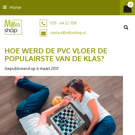
G
Home
a
n
a
035 - 64 22 708
a
contact@mflorshop.nl
r
c
HOE WERD DE PVC VLOER DE
o
n
POPULAIRSTE VAN DE KLAS?
t
Gepubliceerd op
6 maart 2017
e
n
t