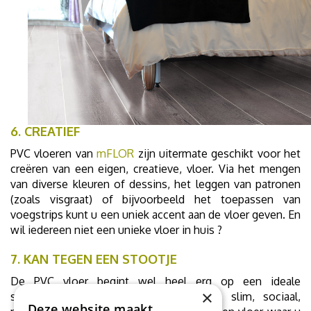
6. CREATIEF
PVC vloeren van
mFLOR
zijn uitermate geschikt voor het
creëren van een eigen, creatieve, vloer. Via het mengen
van diverse kleuren of dessins, het leggen van patronen
(zoals visgraat) of bijvoorbeeld het toepassen van
voegstrips kunt u een uniek accent aan de vloer geven. En
wil iedereen niet een unieke vloer in huis ?
7. KAN TEGEN EEN STOOTJE
De PVC vloer begint wel heel erg op een ideale
×
schoonzoon te lijken: knap, zorgzaam, slim, sociaal,
Deze website maakt