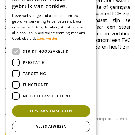
rustig, zuinig, creatief… Maar is het ook een vloer waar u
gebruik van cookies.
op kunt bouwen en die niet bij het minste of geringste
een burn-out krijgt? Jazeker. PVC vloeren van mFLOR zijn
Deze website gebruikt cookies om uw
ontzettend sterk en slijtvast. Daarnaast zijn ze
gebruikerservaring te verbeteren. Door
brandvertragend en waterbestendig. Waar een stoer
onze website te gebruiken, stemt u in met
alle cookies in overeenstemming met ons
materiaal als hout zielig krom kan trekken in vochtige
Cookiebeleid.
Lees verder
ruimtes, geeft de PVC vloer geen krimp. Kortom: een PVC
vloer is in alle opzichten een goede keuze en heeft zijn
STRIKT NOODZAKELIJK
populariteit dubbel en dwars verdiend.
PRESTATIE
TARGETING
FUNCTIONEEL
volg ons op social media
NIET-GECLASSIFICEERD
CONTACT
OPSLAAN EN SLUITEN
Loodijk 24
1243 JB 's Graveland
Telefoonnummer:
035 - 64 22 708
contact@mflorshop.nl
Openingstijden:
Open op
afspraak
ALLES AFWIJZEN