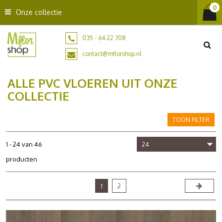
G
Onze collectie
a
n
a
035 - 64 22 708
a
contact@mflorshop.nl
r
c
ALLE PVC VLOEREN UIT ONZE
o
n
COLLECTIE
t
e
TOON FILTER
n
t
1 - 24 van 46
producten
1
2