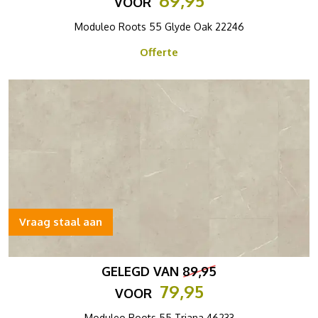
69,95
VOOR
Moduleo Roots 55 Glyde Oak 22246
Offerte
Vraag staal aan
GELEGD VAN
89,95
79,95
VOOR
Moduleo Roots 55 Triana 46233