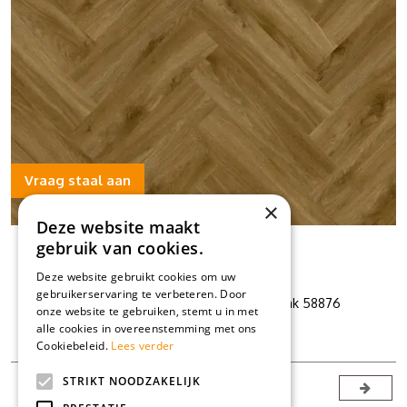
Vraag staal aan
×
Deze website maakt
GELEGD VAN
89,95
gebruik van cookies.
79,95
VOOR
Deze website gebruikt cookies om uw
gebruikerservaring te verbeteren. Door
Herringbone Lifelike Texture Sierra Oak 58876
onze website te gebruiken, stemt u in met
alle cookies in overeenstemming met ons
Offerte
Cookiebeleid.
Lees verder
STRIKT NOODZAKELIJK
1
2